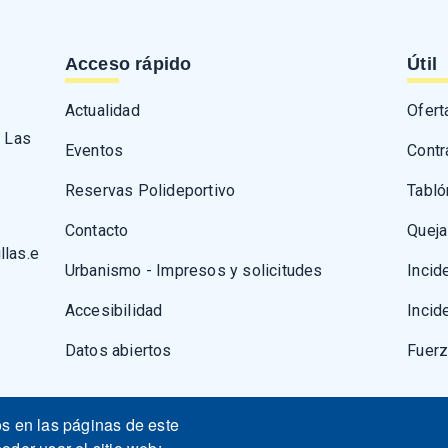
Acceso rápido
Útil
Actualidad
Ofert
- Las
Eventos
Contr
Reservas Polideportivo
Tabló
Contacto
Queja
llas.e
Urbanismo - Impresos y solicitudes
Incid
Accesibilidad
Incid
Datos abiertos
Fuer
os en las páginas de este