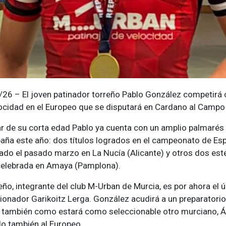
26 – El joven patinador torreño Pablo González competirá co
ocidad en el Europeo que se disputará en Cardano al Campo (I
r de su corta edad Pablo ya cuenta con un amplio palmarés 
aña este año: dos títulos logrados en el campeonato de Esp
ado el pasado marzo en La Nucía (Alicante) y otros dos est
celebrada en Amaya (Pamplona).
reño, integrante del club M-Urban de Murcia, es por ahora el
ionador Garikoitz Lerga. González acudirá a un preparatori
también como estará como seleccionable otro murciano, Álv
o también al Europeo.