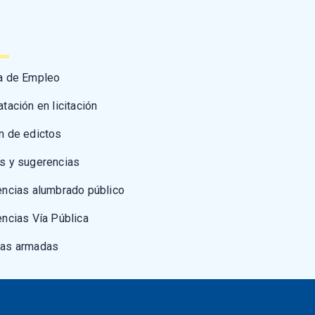
a de Empleo
atación en licitación
n de edictos
s y sugerencias
encias alumbrado público
encias Vía Pública
zas armadas