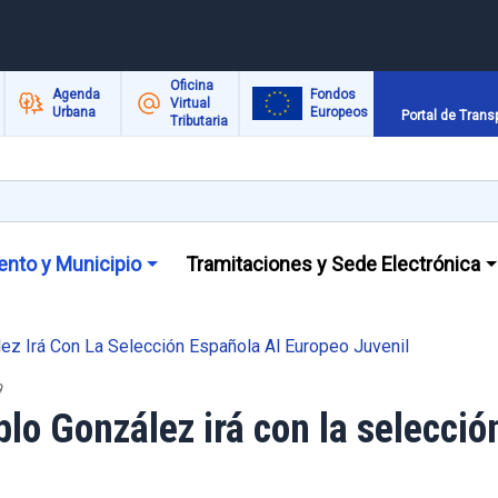
Oficina
Agenda
Fondos
Virtual
Urbana
Europeos
Portal de Trans
Tributaria
nto y Municipio
Tramitaciones y Sede Electrónica
lez Irá Con La Selección Española Al Europeo Juvenil
9
blo González irá con la selecci