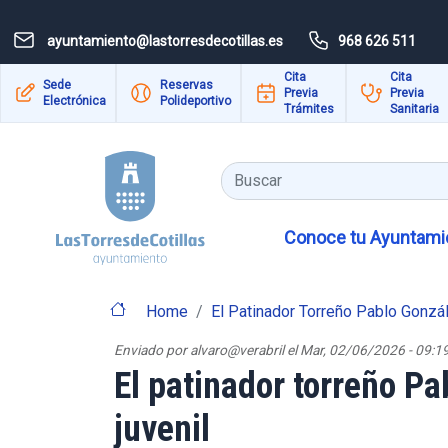
Pasar al contenido principal
ayuntamiento@lastorresdecotillas.es
968 626 511
Cita
Cita
Sede
Reservas
Previa
Previa
Electrónica
Polideportivo
Trámites
Sanitaria
Buscar
Conoce tu Ayuntamie
Home
El Patinador Torreño Pablo Gonzá
Enviado por
alvaro@verabril
el
Mar, 02/06/2026 - 09:1
El patinador torreño Pa
juvenil