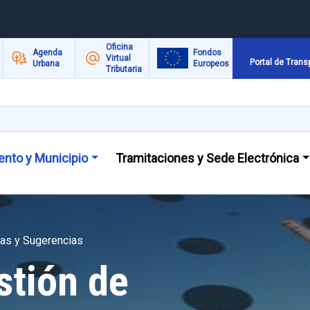
Oficina
Agenda
Fondos
Virtual
Portal de Trans
Urbana
Europeos
Tributaria
nto y Municipio
Tramitaciones y Sede Electrónica
jas y Sugerencias
stión de