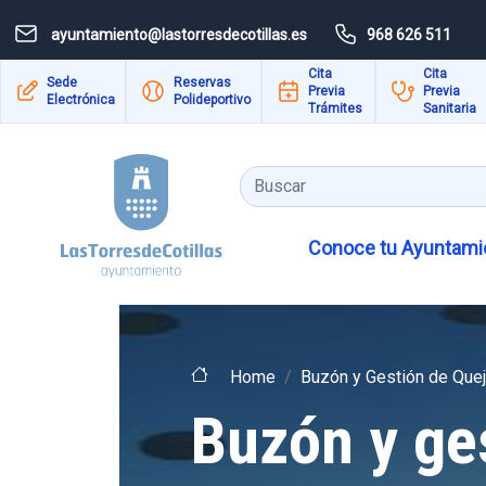
Pasar al contenido principal
ayuntamiento@lastorresdecotillas.es
968 626 511
Cita
Cita
Sede
Reservas
Previa
Previa
Electrónica
Polideportivo
Trámites
Sanitaria
Buscar
Conoce tu Ayuntamie
Home
Buzón y Gestión de Que
Buzón y ge