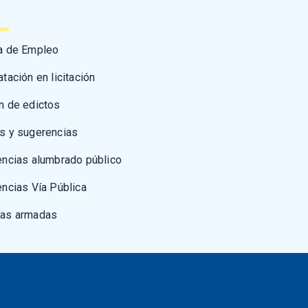
a de Empleo
atación en licitación
n de edictos
s y sugerencias
encias alumbrado público
encias Vía Pública
zas armadas