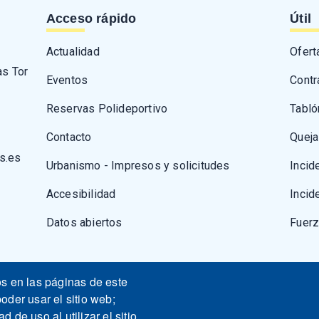
Acceso rápido
Útil
Actualidad
Ofert
as Tor
Eventos
Contr
Reservas Polideportivo
Tabló
Contacto
Queja
s.es
Urbanismo - Impresos y solicitudes
Incid
Accesibilidad
Incid
Datos abiertos
Fuer
os en las páginas de este
oder usar el sitio web;
 de uso al utilizar el sitio