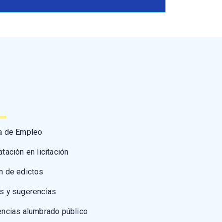
a de Empleo
atación en licitación
n de edictos
s y sugerencias
encias alumbrado público