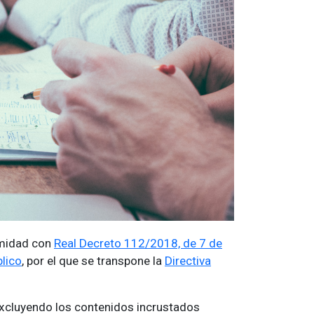
rmidad con
Real Decreto 112/2018, de 7 de
blico
, por el que se transpone la
Directiva
, excluyendo los contenidos incrustados