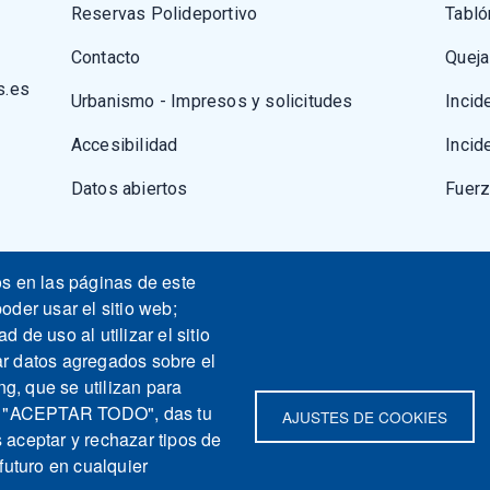
Reservas Polideportivo
Tabló
Contacto
Queja
s.es
Urbanismo - Impresos y solicitudes
Incid
Accesibilidad
Incid
Datos abiertos
Fuer
os en las páginas de este
oder usar el sitio web;
 de uso al utilizar el sitio
ar datos agregados sobre el
ng, que se utilizan para
nas "ACEPTAR TODO", das tu
AJUSTES DE COOKIES
 aceptar y rechazar tipos de
futuro en cualquier
apa del sitio
Contacto
Aviso legal
Politica de Privacidad
Intran