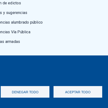
n de edictos
s y sugerencias
encias alumbrado público
encias Vía Pública
zas armadas
DENEGAR TODO
ACEPTAR TODO
et