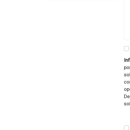
In
po
so
co
op
De
so