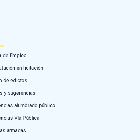
a de Empleo
atación en licitación
n de edictos
s y sugerencias
encias alumbrado público
encias Vía Pública
zas armadas