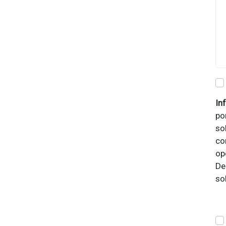
In
po
so
co
op
De
so