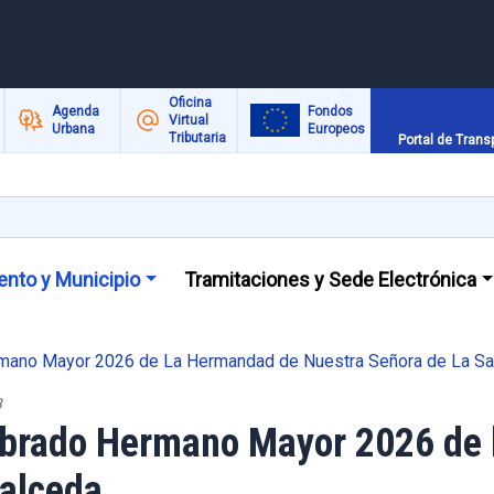
Oficina
Agenda
Fondos
Virtual
Urbana
Europeos
Tributaria
Portal de Trans
nto y Municipio
Tramitaciones y Sede Electrónica
mano Mayor 2026 de La Hermandad de Nuestra Señora de La Sa
8
mbrado Hermano Mayor 2026 de
Salceda