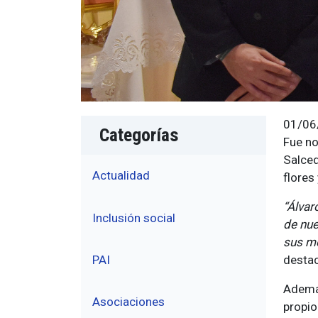
01/06
Categorías
Fue no
Salced
Actualidad
flores
“Álvar
Inclusión social
de nue
sus mé
destac
PAI
Además
Asociaciones
propio