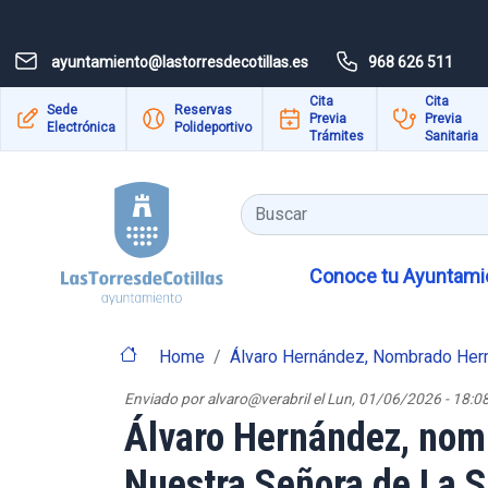
Pasar al contenido principal
ayuntamiento@lastorresdecotillas.es
968 626 511
Cita
Cita
Sede
Reservas
Previa
Previa
Electrónica
Polideportivo
Trámites
Sanitaria
Buscar
Conoce tu Ayuntamie
Home
Álvaro Hernández, Nombrado Her
Enviado por
alvaro@verabril
el
Lun, 01/06/2026 - 18:0
Álvaro Hernández, no
Nuestra Señora de La 