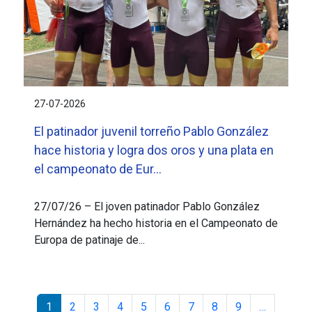
27-07-2026
El patinador juvenil torreño Pablo González
hace historia y logra dos oros y una plata en
el campeonato de Eur...
27/07/26 – El joven patinador Pablo González
Hernández ha hecho historia en el Campeonato de
Europa de patinaje de...
Paginación
1
2
3
4
5
6
7
8
9
…