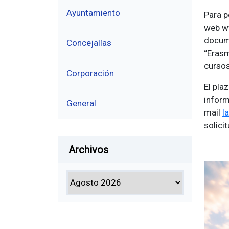
Ayuntamiento
Para p
web ww
docume
Concejalías
“Erasm
curso
Corporación
El pla
inform
General
mail
l
solicit
Archivos