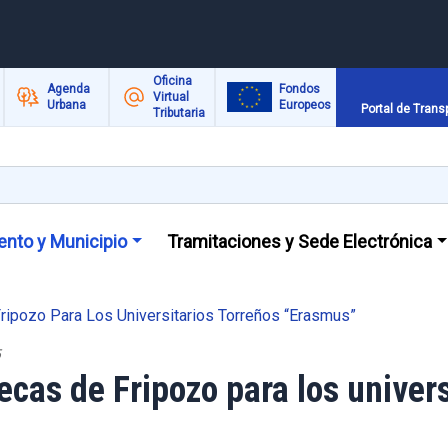
Oficina
Agenda
Fondos
Virtual
Urbana
Europeos
Portal de Trans
Tributaria
nto y Municipio
Tramitaciones y Sede Electrónica
ripozo Para Los Universitarios Torreños “Erasmus”
5
ecas de Fripozo para los univers