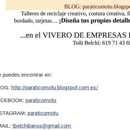
 puedes encontrar en:
http://paraticomotu.blogspot.com.es/
LOG:
paraticomotu
ACEBOOK:
paraticomotu
NSTAGRAM:
tbelchibanos@gmail.com
MAIL: