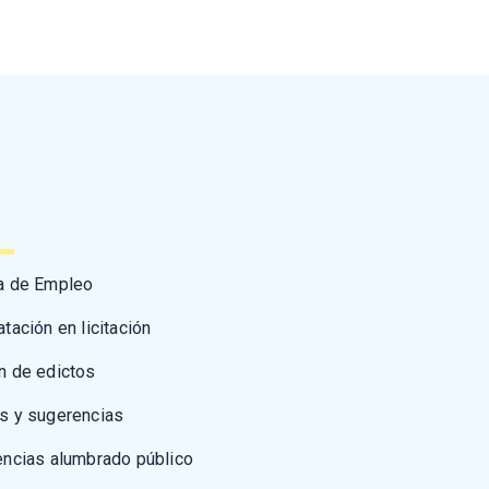
a de Empleo
atación en licitación
n de edictos
s y sugerencias
encias alumbrado público