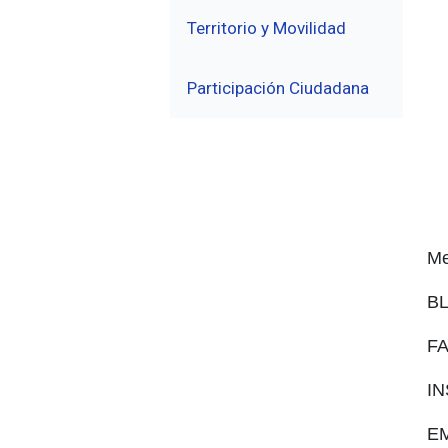
Territorio y Movilidad
Participación Ciudadana
Me
B
F
I
E