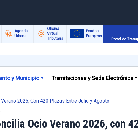
Oficina
Agenda
Fondos
Virtual
Urbana
Europeos
Tributaria
Portal de Trans
nto y Municipio
Tramitaciones y Sede Electrónica
o Verano 2026, Con 420 Plazas Entre Julio y Agosto
3
cilia Ocio Verano 2026, con 420