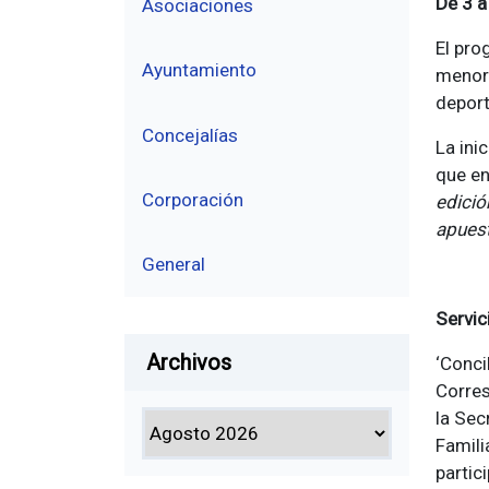
De 3 a
Asociaciones
El pro
Ayuntamiento
menore
deport
Concejalías
La ini
que en
Corporación
edició
apuest
General
Servic
Archivos
‘Conci
Corres
la Sec
Famili
partic