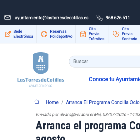
Pasar al contenido principal
ayuntamiento@lastorresdecotillas.es
968 626 511
Cita
Cita
Sede
Reservas
Previa
Previa
Electrónica
Polideportivo
Trámites
Sanitaria
Buscar
Conoce tu Ayuntamie
Home
Arranca El Programa Concilia Oci
Enviado por
alvaro@verabril
el
Mié, 08/07/2026 - 14:3
Arranca el programa Con
agosto