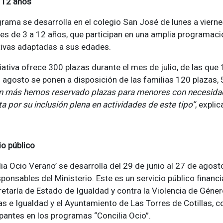
 12 años
grama se desarrolla en el colegio San José de lunes a vierne
s de 3 a 12 años, que participan en una amplia programació
ivas adaptadas a sus edades.
ciativa ofrece 300 plazas durante el mes de julio, de las qu
 agosto se ponen a disposición de las familias 120 plazas,
n más hemos reservado plazas para menores con necesidade
a por su inclusión plena en actividades de este tipo”
, explic
io público
lia Ocio Verano’ se desarrolla del 29 de junio al 27 de agos
ponsables del Ministerio. Este es un servicio público financi
retaría de Estado de Igualdad y contra la Violencia de Género
as e Igualdad y el Ayuntamiento de Las Torres de Cotillas, co
ipantes en los programas “Concilia Ocio”.