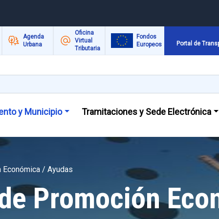
Oficina
Agenda
Fondos
Virtual
Portal de Trans
Urbana
Europeos
Tributaria
nto y Municipio
Tramitaciones y Sede Electrónica
n Económica / Ayudas
 de Promoción Eco