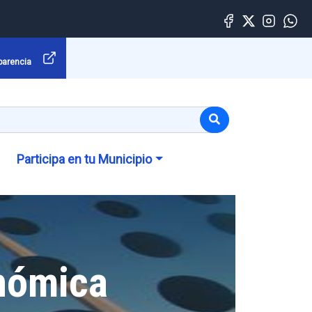
parencia
Participa en tu Municipio
nómica