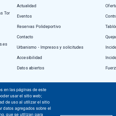
Actualidad
Ofert
as Tor
Eventos
Contr
Reservas Polideportivo
Tabló
Contacto
Queja
s.es
Urbanismo - Impresos y solicitudes
Incid
Accesibilidad
Incid
Datos abiertos
Fuer
os en las páginas de este
oder usar el sitio web;
 de uso al utilizar el sitio
ar datos agregados sobre el
ng, que se utilizan para