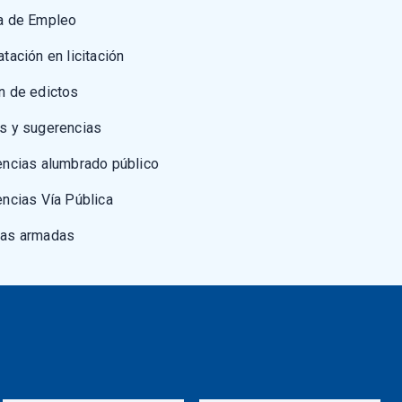
a de Empleo
atación en licitación
n de edictos
s y sugerencias
encias alumbrado público
encias Vía Pública
zas armadas